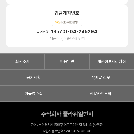
입금계좌번호
135701-04-245294
국민은행
예금주 : (주)플라워일번지
회사소개
이용약관
개인정보처리방침
공지사항
꽃배달 정보
현금영수증
신용카드조회
주식회사 플라워일번지
주소 : 부산광역시 동래구 여고로91번길 34-4 (사직동)
사업자등록번호 : 243-86-01008