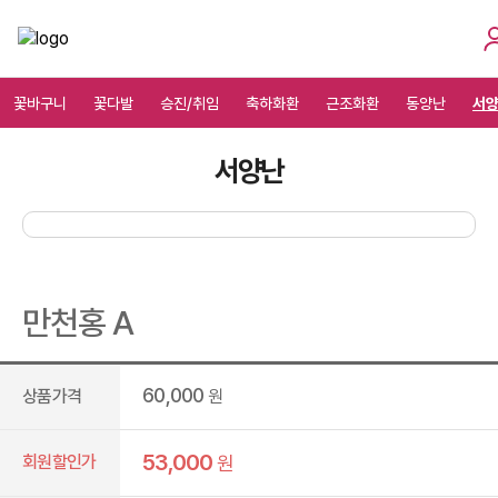
꽃바구니
꽃다발
승진/취임
축하화환
근조화환
동양난
서
서양난
만천홍 A
60,000
상품가격
원
53,000
회원할인가
원