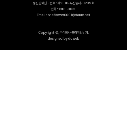
통신판매신고번호 : 제2018-부산동래-0289호
전화 : 1800-3030
Email : oneflower0001@daum.net
Copyright ©, 주식회사 플라워일번지.
designed by doweb