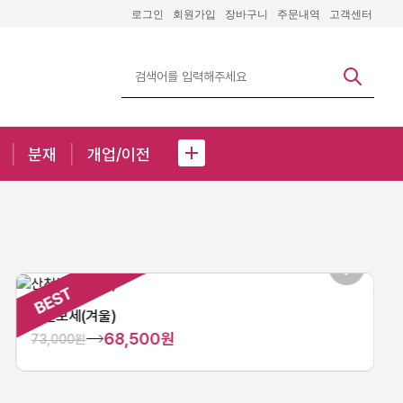
로그인
회원가입
장바구니
주문내역
고객센터
분재
개업/이전
산천보세(겨울)
68,500원
73,000원