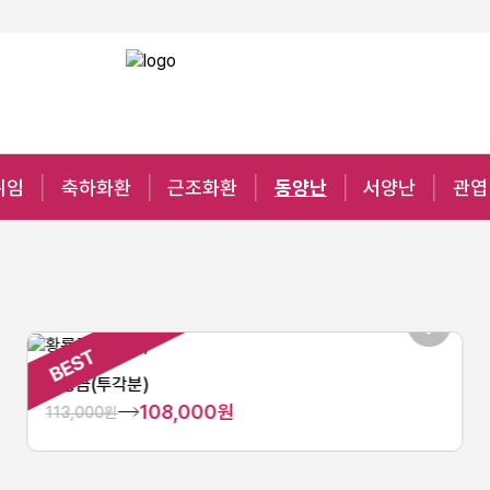
취임
축하화환
근조화환
동양난
서양난
관엽
황룡금(투각분)
108,000원
113,000원