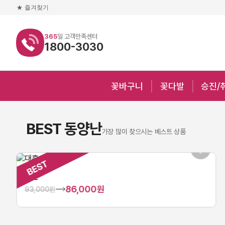
★
즐겨찾기
365
일 고객만족센터
1800-3030
꽃바구니
꽃다발
승진/
BEST 동양난
가장 많이 찾으시는 베스트 상품
대훈
86,000원
93,000원