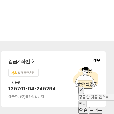
챗봇
입금계좌번호
챗봇
국민은행
꽃배달 챗봇
135701-04-245294
예금주 : (주)플라워일번지
전송
홈
카톡