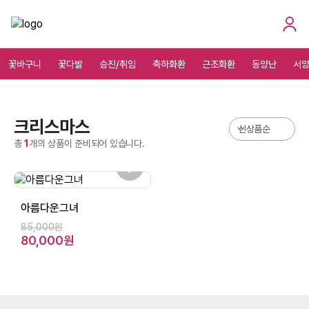
꽃바구니
꽃다발
승진/취임
축하화환
근조화환
동양난
서
크리스마스
총
1
개의 상품이 준비되어 있습니다.
아름다운그녀
85,000원
80,000원