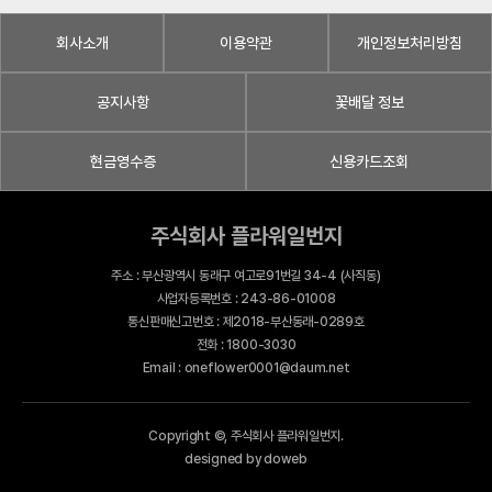
회사소개
이용약관
개인정보처리방침
공지사항
꽃배달 정보
현금영수증
신용카드조회
주식회사 플라워일번지
주소 : 부산광역시 동래구 여고로91번길 34-4 (사직동)
사업자등록번호 : 243-86-01008
통신판매신고번호 : 제2018-부산동래-0289호
전화 : 1800-3030
Email : oneflower0001@daum.net
Copyright ©, 주식회사 플라워일번지.
designed by doweb