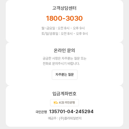
고객상담센터
1800-3030
월~금요일 : 오전 8시 - 오후 9시
토/일/공휴일 : 오전 8시 - 오후 9시
온라인 문의
궁금한 사항은 자주묻는 질문 또는
전화로 문의주시기 바랍니다.
자주묻는 질문
입금계좌번호
135701-04-245294
국민은행
예금주 : (주)플라워일번지