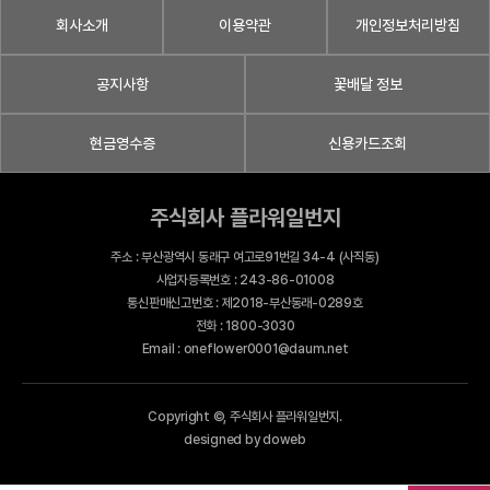
회사소개
이용약관
개인정보처리방침
공지사항
꽃배달 정보
현금영수증
신용카드조회
주식회사 플라워일번지
주소 : 부산광역시 동래구 여고로91번길 34-4 (사직동)
사업자등록번호 : 243-86-01008
통신판매신고번호 : 제2018-부산동래-0289호
전화 : 1800-3030
Email : oneflower0001@daum.net
Copyright ©, 주식회사 플라워일번지.
designed by doweb