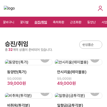
꽃바구니
꽃다발
승진/취임
축하화환
근조화환
동양난
서
승진/취임
총
32
개의 상품이 준비되어 있습니다.
동양란(특가)
안시리움(테이블용)
50,000원
55,000원
39,000원
49,000원
비취옥(투각분)
일향금(금투각분)