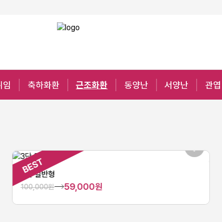
취임
축하화환
근조화환
동양난
서양난
관엽
3단 일반형
59,000원
100,000원