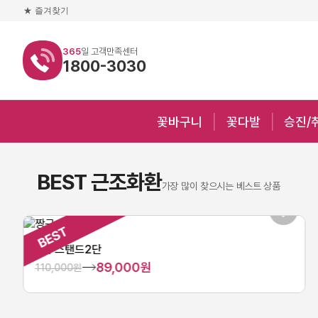
★
즐겨찾기
365
일 고객만족센터
1800-3030
꽃바구니
꽃다발
승진/
BEST 근조화환
가장 많이 찾으시는 베스트 상품
짱구스탠드2단
89,000원
110,000원