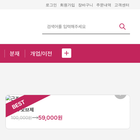
로그인
회원가입
장바구니
주문내역
고객센터
분재
개업/이전
근조 오브제
59,000원
100,000원