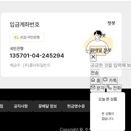
챗봇
입금계좌번호
챗봇
국민은행
꽃배달 챗봇
135701-04-245294
예금주 : (주)플라워일번지
전송
홈
카톡
문자
전화
오늘 본 상품
침
공지사항
꽃배달 정보
현금영수증
신용카드조회
본 상품이
없습니다.
Copyright ©, 주식회사 플라워일번지.