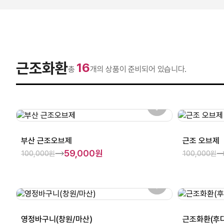
근조화환
16
총
개의 상품이 준비되어 있습니다.
부산 근조오브제
근조 오브제
59,000원
100,000원
100,000원
영정바구니(창원/마산)
근조화환(후