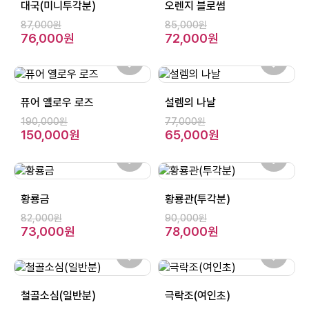
대국(미니투각분)
오렌지 블로썸
87,000원
85,000원
76,000원
72,000원
퓨어 옐로우 로즈
설렘의 나날
190,000원
77,000원
150,000원
65,000원
황룡금
황룡관(투각분)
82,000원
90,000원
73,000원
78,000원
철골소심(일반분)
극락조(여인초)