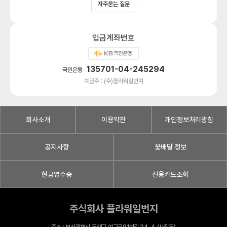
자주묻는 질문
입금계좌번호
135701-04-245294
국민은행
예금주 : (주)플라워일번지
회사소개
이용약관
개인정보처리방침
공지사항
꽃배달 정보
현금영수증
신용카드조회
주식회사 플라워일번지
주소 : 부산광역시 동래구 여고로91번길 34-4 (사직동)