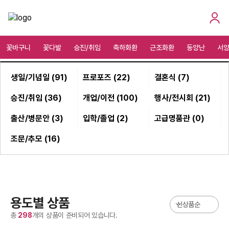
꽃바구니
꽃다발
승진/취임
축하화환
근조화환
동양난
서
생일/기념일 (91)
프로포즈 (22)
결혼식 (7)
승진/취임 (36)
개업/이전 (100)
행사/전시회 (21)
출산/병문안 (3)
입학/졸업 (2)
고급명품관 (0)
조문/추모 (16)
용도별 상품
총
298
개의 상품이 준비되어 있습니다.