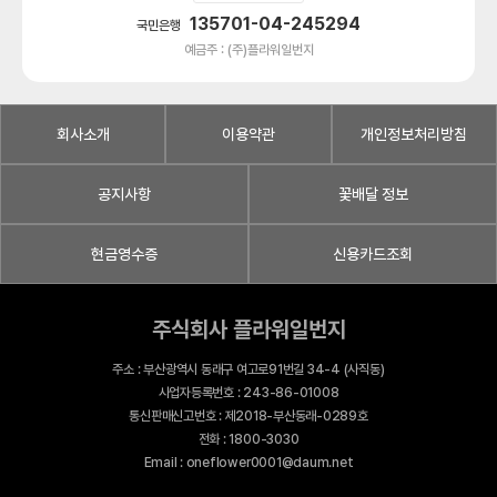
135701-04-245294
국민은행
예금주 : (주)플라워일번지
회사소개
이용약관
개인정보처리방침
공지사항
꽃배달 정보
현금영수증
신용카드조회
주식회사 플라워일번지
주소 : 부산광역시 동래구 여고로91번길 34-4 (사직동)
사업자등록번호 : 243-86-01008
통신판매신고번호 : 제2018-부산동래-0289호
전화 : 1800-3030
Email : oneflower0001@daum.net