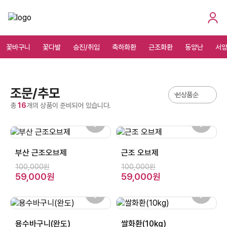
꽃바구니
꽃다발
승진/취임
축하화환
근조화환
동양난
서
조문/추모
총
16
개의 상품이 준비되어 있습니다.
부산 근조오브제
근조 오브제
100,000원
100,000원
59,000원
59,000원
용수바구니(완도)
쌀화환(10kg)